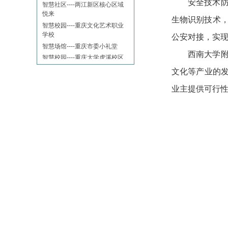
安全技术
悦来
智慧校园----重庆文化艺术职业
生物识别技术
学校
智慧场馆----重庆市委小礼堂
公安对接，实
智慧校园----重庆大学虎溪校区
西南大学
学生活动中心
智慧校园----人民小学
文化等产业的发
智慧体育场馆----重庆奥体中心
业主提供可行
智慧剧场----大剧院
教育系统
旅游、酒店、地产
政府系统、部队
政府机关
企事业单位
医疗系统
金融
场馆及公共建筑（文化、体育、
文博等）
城市文化之星光大道
智慧场馆一中国石柱竹铃球展览
馆