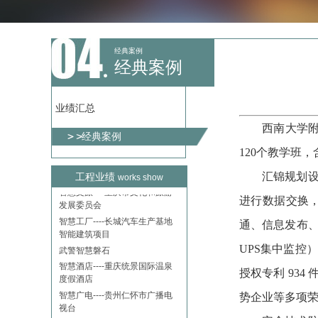
智慧教育----重庆南开两江学校
报告厅智慧声光电工程
智慧医疗----重庆医科大学附属
第一医院学术交流中心及青杠医
经典案例
疗康复中心智能化系统工程
经典案例
智慧机房----长江干线数字航道
鳊鱼溪至大埠街段建设工程
智慧警务----重庆公安技侦技术
业绩汇总
应用试验中心智能化系统建设工
西南大学
程
经典案例
智慧剧场----酉阳桃源大舞台声
120个教学班
光多媒体集成系统工程
汇
锦规划
工程业绩
智慧文旅----重庆市文化和旅游
works show
发展委员会
进行数据交换
智慧工厂----长城汽车生产基地
智能建筑项目
通、信息发布
武警智慧磐石
UPS集中监控
智慧酒店----重庆统景国际温泉
度假酒店
授权专利
934
智慧广电----贵州仁怀市广播电
视台
势企业等多项
智慧社区----两江新区核心区域