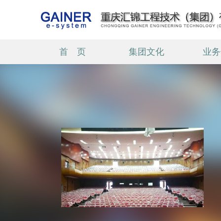
首 页
集团文化
业务
城市文化之星光大道
智慧场馆一中国石柱竹铃球展览
馆
文旅融合
智慧场馆一重庆文化职业学院
重庆市中医骨科医院整体迁建学
术报告厅项目(图文)
智慧场馆----绿岛文化艺术中心
智慧教育----西南大学附属中学
两江校区
智慧场馆----巴南体育馆