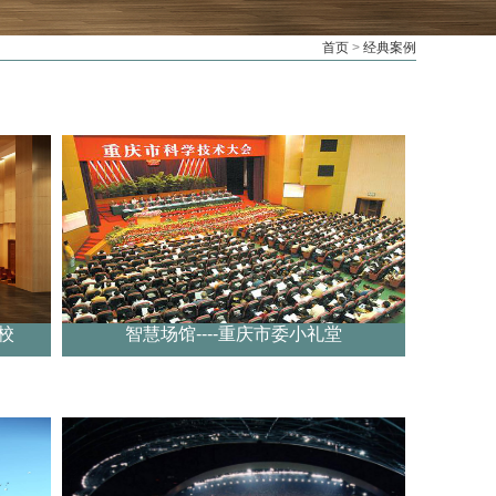
首页
>
经典案例
校
智慧场馆----重庆市委小礼堂