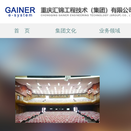
首 页
集团文化
业务领域
城市文化之星光大道
智慧场馆一中国石柱竹铃球展览
馆
文旅融合
智慧场馆一重庆文化职业学院
重庆市中医骨科医院整体迁建学
术报告厅项目(图文)
智慧场馆----绿岛文化艺术中心
智慧教育----西南大学附属中学
两江校区