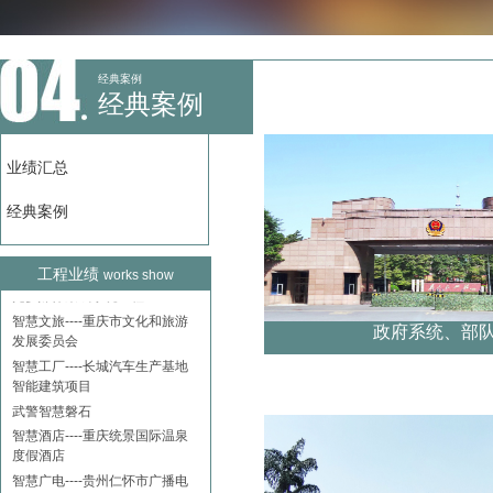
智慧场馆----巴南体育馆
智慧教育----重庆南开两江学校
报告厅智慧声光电工程
智慧医疗----重庆医科大学附属
经典案例
经典案例
第一医院学术交流中心及青杠医
疗康复中心智能化系统工程
智慧机房----长江干线数字航道
业绩汇总
鳊鱼溪至大埠街段建设工程
智慧警务----重庆公安技侦技术
经典案例
应用试验中心智能化系统建设工
程
智慧剧场----酉阳桃源大舞台声
工程业绩
works show
光多媒体集成系统工程
智慧文旅----重庆市文化和旅游
发展委员会
政府系统、部
智慧工厂----长城汽车生产基地
智能建筑项目
武警智慧磐石
智慧酒店----重庆统景国际温泉
度假酒店
智慧广电----贵州仁怀市广播电
视台